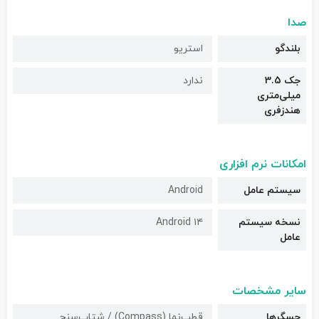
صدا
بلندگو
استریو
جک 3.5
ندارد
میلی‌متری
هندزفری
امکانات نرم افزاری
سیستم عامل
Android
نسخه سیستم
Android ۱۴
عامل
سایر مشخصات
حسگرها
قطب‌نما (Compass) / شتاب‌سنج