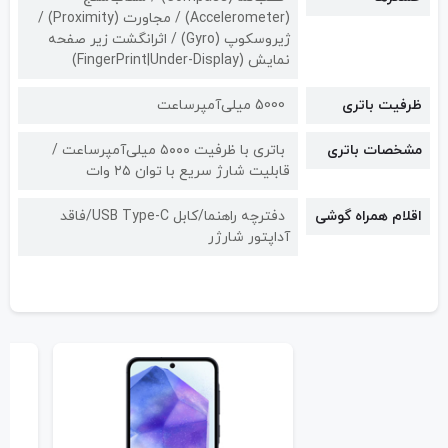
(Accelerometer) / مجاورت (Proximity) /
ژیروسکوپ (Gyro) / اثرانگشت زیر صفحه
نمایش (FingerPrint|Under-Display)
ظرفیت باتری
5000 میلی‌آمپرساعت
مشخصات باتری
باتری با ظرفیت ۵۰۰۰ میلی‌آمپرساعت /
قابلیت شارژ سریع با توان ۲۵ وات
اقلام همراه گوشی
دفترچه راهنما/کابل USB Type-C/فاقد
آداپتور شارژر