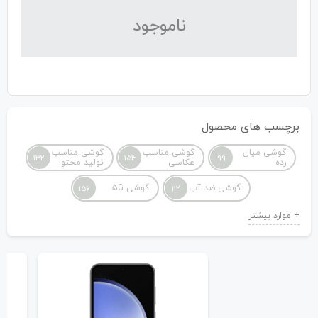
نا‌موجود
برچسب های محصول
گوشی میان
گوشی مناسب
گوشی مناسب
132
154
99
رده
عکاسی
تولید محتوا
گوشی ضد آب
گوشی 5G
156
112