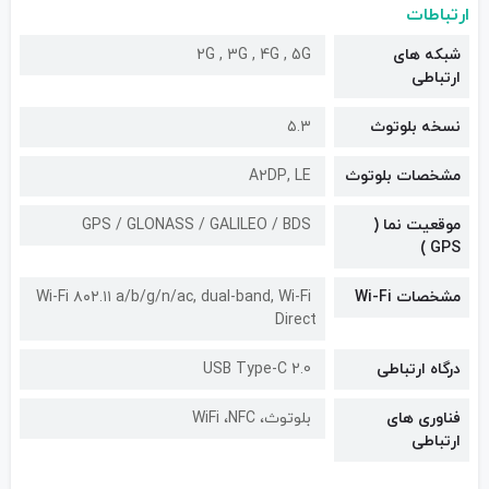
ارتباطات
شبکه های
2G , 3G , 4G , 5G
ارتباطی
نسخه بلوتوث
۵.۳
مشخصات بلوتوث
A۲DP, LE
موقعیت نما (
GPS / GLONASS / GALILEO / BDS
GPS )
مشخصات Wi-Fi
Wi-Fi ۸۰۲.۱۱ a/b/g/n/ac, dual-band, Wi-Fi
Direct
درگاه ارتباطی
USB Type-C 2.0
فناوری های
بلوتوث، WiFi ،NFC
ارتباطی