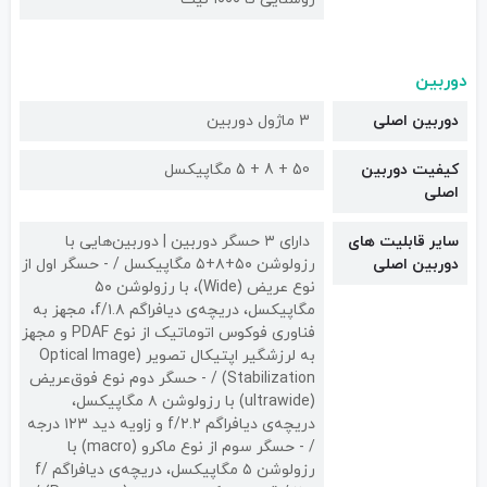
دوربین
دوربین اصلی
3 ماژول دوربین
کیفیت دوربین‌
50 + 8 + 5 مگاپیکسل
اصلی
سایر قابلیت های
دارای ۳ حسگر دوربین | دوربین‌هایی با
دوربین اصلی
رزولوشن ۵۰+۸+۵ مگاپیکسل / - حسگر اول از
نوع عریض (Wide)، با رزولوشن ۵۰
مگاپیکسل، دریچه‌ی دیافراگم f/۱.۸، مجهز به
فناوری فوکوس اتوماتیک از نوع PDAF و مجهز
به لرزشگیر اپتیکال تصویر (Optical Image
Stabilization) / - حسگر دوم نوع فوق‌عریض
(ultrawide) با رزولوشن ۸ مگاپیکسل،
دریچه‌ی دیافراگم f/۲.۲ و زاویه دید ۱۲۳ درجه
/ - حسگر سوم از نوع ماکرو (macro) با
رزولوشن ۵ مگاپیکسل، دریچه‌ی دیافراگم f/