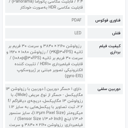
۲.۴ / قابلیت عکاسی پانوراما (Panorama) /
قابلیت عکاسی HDR به‌صورت خودکار
فناوری فوکوس
PDAF
فلش
LED
کیفیت فیلم
رزولوشن ۲۱۶۰ × ۳۸۴۰ و سرعت ۳۰ فریم بر
برداری
ثانیه (۴K@۳۰FPS) / رزولوشن ۱۰۸۰ × ۱۹۲۰ و
سرعت ۳۰ فریم بر ثانیه (۱۰۸۰p@۳۰FPS) /
قابلیت فیلمبرداری HDR۱۰ / تثبیت کننده
الکترونیکی تصویر مبتنی بر ژیروسکوپ
(gyro-EIS)
دوربین سلفی
دارای ۱ حسگر دوربین | دوربین‌ با رزولوشن ۱۳
مگاپیکسل - حسگر از نوع عریض (Wide)، با
رزولوشن ۱۳ مگاپیکسل، دریچه‌ی دیافراگم f/
۲.۲، ثبت تصاویر با پیکسل‎‌هایی به سایز ۱.۱۲
میکرومتر (۱.۱۲µm Pixel Size)، سایز سنسور
۱/۳.۰۶ اینچ (Sensor Size ۱/۳.۰۶ Inch) /
فیلمبرداری: رزولوشن ۲۱۶۰ × ۳۸۴۰ و سرعت