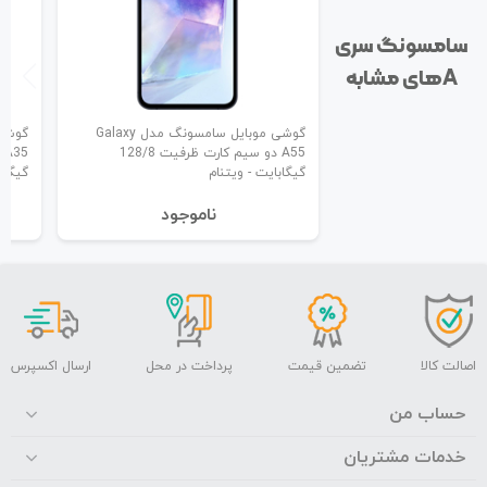
سامسونگ سری
A‌های مشابه
گوشی موبایل سامسونگ مدل Galaxy
A55 دو سیم کارت ظرفیت 128/8
گیگابایت - ویتنام
گیگاب
نا‌موجود
اصالت کالا
تضمین قیمت
پرداخت در محل
ارسال اکسپرس
حساب من
خدمات مشتریان