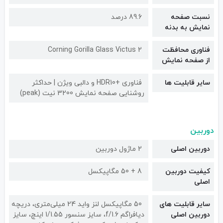
نسبت صفحه
89.6 درصد
نمایش به بدنه
فناوری محافظت
Corning Gorilla Glass Victus 2
از صفحه نمایش
سایر قابلیت ها
فناوری +HDR10 و دالبی ویژن | حداکثر
روشنایی صفحه نمایش 3200 نیت (peak)
دوربین
دوربین اصلی
2 ماژول دوربین
کیفیت دوربین‌
8 + 50 مگاپیکسل
اصلی
سایر قابلیت های
50 مگاپیکسل لنز واید 24 میلی‌متری، دریچه
دوربین اصلی
دیافراگم f/1.6، سایز سنسور 1/1.55 اینچ، سایز