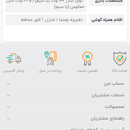
مشخصات باتری
توان شارژ 100 وات (با سیم) | 22.5 وات شارژ
معکوس (با سیم)
اقلام همراه گوشی
دفترچه راهنما / شارژر / کاور محافظ
اصالت کالا
تضمین قیمت
پرداخت در محل
ارسال اکسپرس
حساب من
خدمات مشتریان
محصولات
راهنمای مشتریان