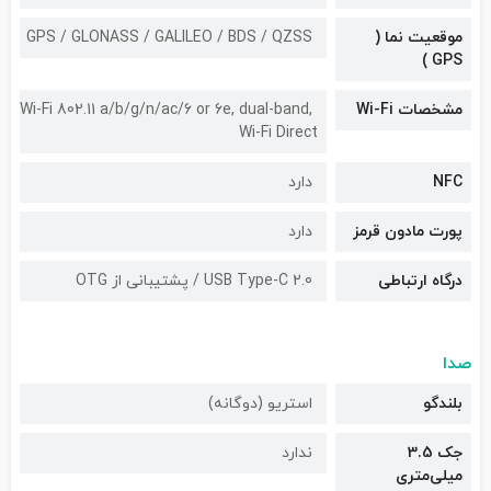
موقعیت نما (
GPS / GLONASS / GALILEO / BDS / QZSS
GPS )
مشخصات Wi-Fi
Wi-Fi 802.11 a/b/g/n/ac/6 or 6e, dual-band,
Wi-Fi Direct
NFC
دارد
پورت مادون قرمز
دارد
درگاه ارتباطی
USB Type-C 2.0 / پشتیبانی از OTG
صدا
بلندگو
استریو (دوگانه)
جک 3.5
ندارد
میلی‌متری