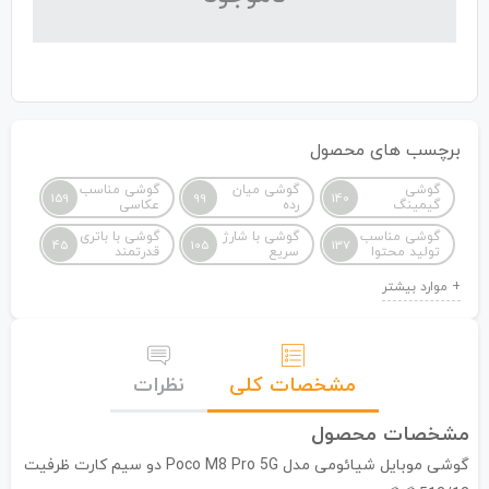
برچسب های محصول
گوشی
گوشی میان
گوشی مناسب
159
99
140
گیمینگ
رده
عکاسی
گوشی مناسب
گوشی با شارژ
گوشی با باتری
45
105
137
تولید محتوا
سریع
قدرتمند
مشخصات کلی
نظرات
مشخصات محصول
گوشی موبایل شیائومی مدل Poco M8 Pro 5G دو سیم کارت ظرفیت