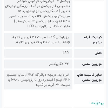
پیکسل 1.0 میکرومتر، فوکوس خودکار
تشخیص فاز پیکسل دوگانه، لرزشگیر اپتیکال
تصویر | 8 مگاپیکسل لنز اولتراواید 15
میلی‌متری، پوشش 120 درجه، سایز سنسور
1/4.0 اینچ، سایز پیکسل 1.12 میکرومتر |
قابلیت عکاسی پانوراما و HDR
کیفیت فیلم
رزولوشن 4K با سرعت 30 فریم بر ثانیه |
برداری
1080p با سرعت 30 و 60 فریم بر ثانیه
فلش
LED
دوربین سلفی
32 مگاپیکسل
سایر قابلیت های
لنز واید، دریچه دیافراگم f/2.2، سایز سنسور
دوربین سلفی
1/3.6 اینچ | فیلم‌برداری با رزولوشن 1080p با
سرعت 30 فریم بر ثانیه
پردازنده