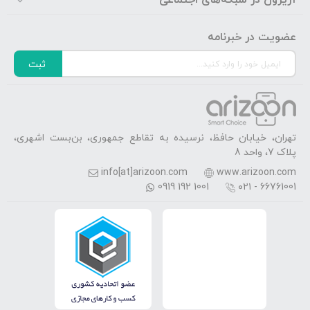
آریزون در شبکه‌های اجتماعی
عضویت در خبرنامه
ثبت
تهران، خیابان حافظ، نرسیده به تقاطع جمهوری، بن‌بست اشهری،
پلاک 7، واحد 8
info[at]arizoon.com
www.arizoon.com
0919 192 1001
۰۲۱ - 66761001