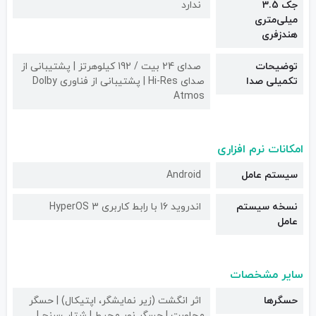
جک 3.5
ندارد
میلی‌متری
هندزفری
توضیحات
صدای 24 بیت / 192 کیلوهرتز | پشتیبانی از
تکمیلی صدا
صدای Hi-Res | پشتیبانی از فناوری Dolby
Atmos
امکانات نرم افزاری
سیستم عامل
Android
نسخه سیستم
اندروید 16 با رابط کاربری HyperOS 3
عامل
سایر مشخصات
حسگرها
اثر انگشت (زیر نمایشگر، اپتیکال) | حسگر
مجاورت | حسگر نور محیط | شتاب‌سنج |