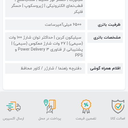
قطب‌نمای الکترونیکی | ژیروسکوپ | حسگر
فلیکر
ظرفیت باتری
6500 میلی‌آمپرساعت
مشخصات باتری
سیلیکون کربن | حداکثر توان شارژ 100 وات
(سیمی) | 27 وات شارژ معکوس (سیمی) |
پشتیبانی از فناوری Power Delivery 3 و
PPS
اقلام همراه گوشی
دفترچه راهنما / شارژر / کاور محافظ
اصالت کالا
تضمین قیمت
پرداخت در محل
ارسال اکسپرس