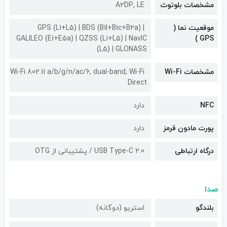
مشخصات بلوتوث
A۲DP, LE
موقعیت نما (
GPS (L1+L5) | BDS (B1I+B1c+B2a) |
GALILEO (E1+E5a) | QZSS (L1+L5) | NavIC
GPS )
(L5) | GLONASS
مشخصات Wi-Fi
Wi-Fi 802.11 a/b/g/n/ac/6, dual-band, Wi-Fi
Direct
NFC
دارد
پورت مادون قرمز
دارد
درگاه ارتباطی
USB Type-C 2.0 / پشتیبانی از OTG
صدا
بلندگو
استریو (دوگانه)