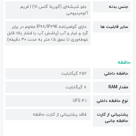
جنس بدنه
جلو شیشه‌ای (گوریلا گلس 7i) | فریم
آلومینیومی
سایر قابلیت ها
دارای گواهینامه IP68/IP69K مقاوم در برابر
گرد و غبار و آب (پاشش آب با فشار بالا؛ قابل
غوطه‌وری تا عمق ۱.۵ متر به مدت ۳۰ دقیقه)
حافظه
حافظه داخلی
۲۵۶ گیگابایت
مقدار RAM
۸ گیگابایت
نوع حافظه داخلی
UFS 4.1
پشتیبانی از کارت
فاقد پشتیبانی از کارت حافظه
حافظه جانبی