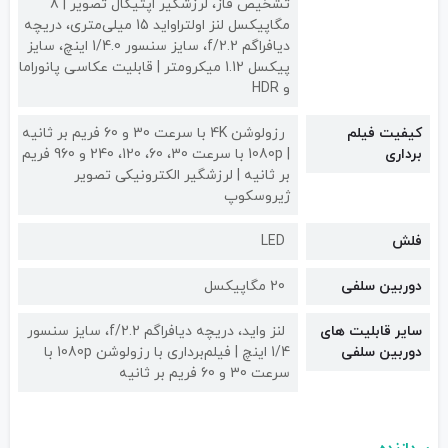
تشخیص فاز، لرزشگیر اپتیکال تصویر | 8
مگاپیکسل لنز اولتراواید 15 میلی‌متری، دریچه
دیافراگم f/2.2، سایز سنسور 1/4.0 اینچ، سایز
پیکسل 1.12 میکرومتر | قابلیت عکاسی پانوراما
و HDR
کیفیت فیلم
رزولوشن 4K با سرعت 30 و 60 فریم بر ثانیه
برداری
| 1080p با سرعت 30، 60، 120، 240 و 960 فریم
بر ثانیه | لرزشگیر الکترونیکی تصویر
ژیروسکوپ
فلش
LED
دوربین سلفی
20 مگاپیکسل
سایر قابلیت های
لنز واید، دریچه دیافراگم f/2.2، سایز سنسور
دوربین سلفی
1/4 اینچ | فیلم‌برداری با رزولوشن 1080p با
سرعت 30 و 60 فریم بر ثانیه