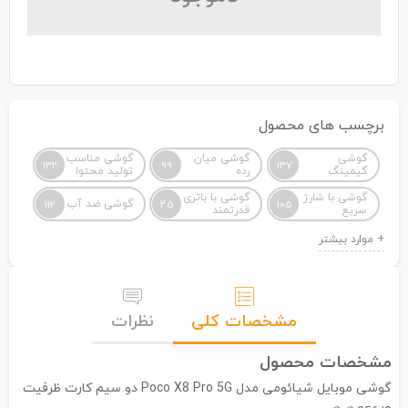
برچسب های محصول
گوشی
گوشی میان
گوشی مناسب
132
99
137
گیمینگ
رده
تولید محتوا
گوشی با شارژ
گوشی با باتری
گوشی ضد آب
112
45
105
سریع
قدرتمند
مشخصات کلی
نظرات
مشخصات محصول
گوشی موبایل شیائومی مدل Poco X8 Pro 5G دو سیم کارت ظرفیت