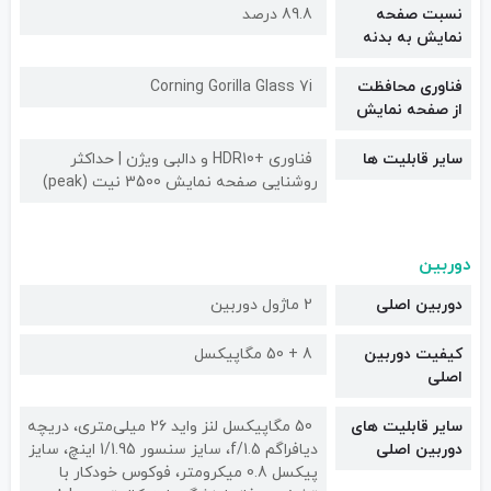
نسبت صفحه
89.8 درصد
نمایش به بدنه
فناوری محافظت
Corning Gorilla Glass 7i
از صفحه نمایش
سایر قابلیت ها
فناوری +HDR10 و دالبی ویژن | حداکثر
روشنایی صفحه نمایش 3500 نیت (peak)
دوربین
دوربین اصلی
2 ماژول دوربین
کیفیت دوربین‌
8 + 50 مگاپیکسل
اصلی
سایر قابلیت های
50 مگاپیکسل لنز واید 26 میلی‌متری، دریچه
دوربین اصلی
دیافراگم f/1.5، سایز سنسور 1/1.95 اینچ، سایز
پیکسل 0.8 میکرومتر، فوکوس خودکار با