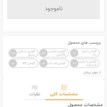
نا‌موجود
برچسب های محصول
گوشی میان
گوشی مناسب
گوشی با شارژ
105
159
99
رده
عکاسی
سریع
گوشی با باتری
گوشی ضد آب
گوشی 5G
161
117
45
قدرتمند
مشخصات کلی
نظرات
مشخصات محصول