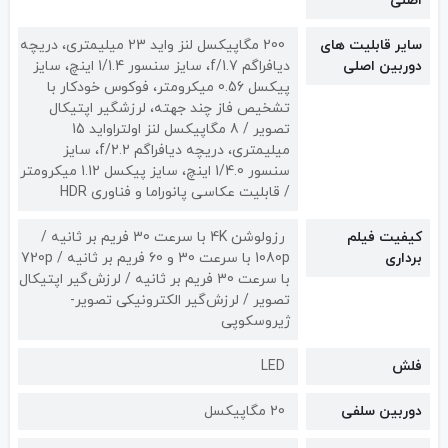
اصلی
سایر قابلیت های
200 مگاپیکسل لنز واید 23 میلیمتری، دریچه
دوربین اصلی
دیافراگم f/1.7، سایز سنسور 1/1.4 اینچ، سایز
پیکسل 0.56 میکرومتر، فوکوس خودکار با
تشخیص فاز چند جهته، لرزشگیر اپتیکال
تصویر / 8 مگاپیکسل لنز اولتراواید 15
میلیمتری، دریچه دیافراگم f/2.2، سایز
سنسور 1/4.0 اینچ، سایز پیکسل 1.12 میکرومتر
/ قابلیت عکاسی پانوراما و فناوری HDR
کیفیت فیلم
رزولوشن 4K با سرعت 30 فریم بر ثانیه /
برداری
1080p با سرعت 30 و 60 فریم بر ثانیه / 720p
با سرعت 30 فریم بر ثانیه / لرزش‌گیر اپتیکال
تصویر / لرزش‌گیر الکترونیکی تصویر-
ژیروسکوپی
فلش
LED
دوربین سلفی
20 مگاپیکسل