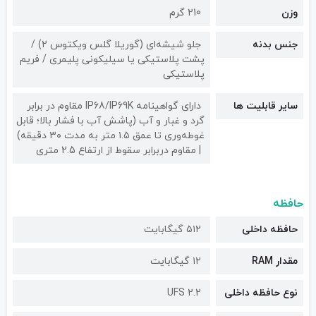
وزن
210 گرم
جنس بدنه
جلو شیشه‌ای (گوریلا گلس ویکتوس ۲) /
پشت پلاستیکی یا سیلیکونی پلیمری / فریم
پلاستیکی
سایر قابلیت ها
دارای گواهینامه IP68/IP69K مقاوم در برابر
گرد و غبار و آب (پاشش آب با فشار بالا؛ قابل
غوطه‌وری تا عمق ۱.۵ متر به مدت ۳۰ دقیقه)
مقاوم دربرابر سقوط از ارتفاع 2.5 متری
حافظه
حافظه داخلی
۵۱۲ گیگابایت
مقدار RAM
۱۲ گیگابایت
نوع حافظه داخلی
UFS 2.2