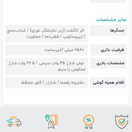
سایر مشخصات
حسگرها
اثر انگشت (زیر نمایشگر، نوری) / شتاب‌سنج
/ ژیروسکوپ / قطب‌نما / مجاورت
ظرفیت باتری
6580 میلی آمپرساعت
مشخصات باتری
توان شارژ 45 وات سیمی / 22.5 وات شارژ
معکوس با سیم
اقلام همراه گوشی
دفترچه راهنما / شارژر / کاور محافظ