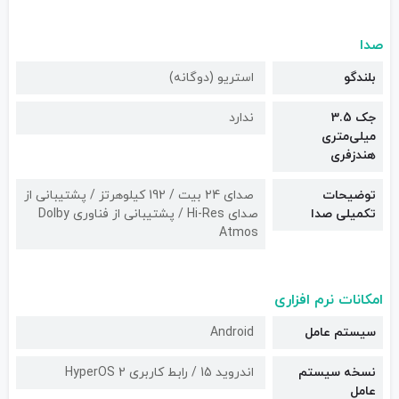
صدا
بلندگو
استریو (دوگانه)
جک 3.5
ندارد
میلی‌متری
هندزفری
توضیحات
صدای 24 بیت / 192 کیلوهرتز / پشتیبانی از
تکمیلی صدا
صدای Hi-Res / پشتیبانی از فناوری Dolby
Atmos
امکانات نرم افزاری
سیستم عامل
Android
نسخه سیستم
اندروید 15 / رابط کاربری HyperOS 2
عامل