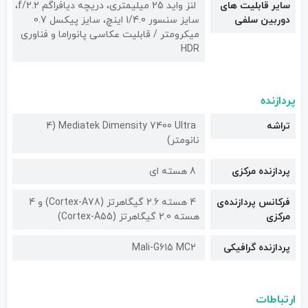
سایر قابلیت های
لنز واید 25 میلیمتری، دریچه دیافراگم f/2.2،
دوربین سلفی
سایز سنسور 1/4.0 اینچ، سایز پیکسل 0.7
میکرومتر / قابلیت عکاسی پانوراما و فناوری
HDR
پردازنده
تراشه
Mediatek Dimensity 7400 Ultra (4
نانومتر)
پردازنده مرکزی
8 هسته ای
فرکانس پردازنده‌ی
4 هسته 2.6 گیگاهرتز (Cortex-A78) و 4
مرکزی
هسته 2.0 گیگاهرتز (Cortex-A55)
پردازنده گرافیکی
Mali-G615 MC2
ارتباطات