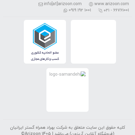
info[at]arizoon.com
www.arizoon.com
0919 192 1001
۰۲۱ - 66761001
کلیه حقوق این سایت متعلق به شرکت بهراد همراه گستر ایرانیان
(فروشگاه آنلاین آریزون) می‌باشد |
©Arizoon 1405