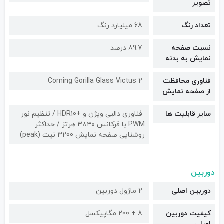
تصویر
تعداد رنگ
68 میلیارد رنگ
نسبت صفحه
89.7 درصد
نمایش به بدنه
فناوری محافظت
Corning Gorilla Glass Victus 2
از صفحه نمایش
سایر قابلیت ها
فناوری دالبی ویژن و +HDR10 / تنظیم نور
PWM با فرکانس ۳۸۴۰ هرتز / حداکثر
روشنایی صفحه نمایش 3200 نیت (peak)
دوربین
دوربین اصلی
2 ماژول دوربین
کیفیت دوربین‌
8 + 200 مگاپیکسل