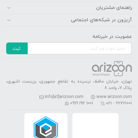
راهنمای مشتریان
آریزون در شبکه‌های اجتماعی
عضویت در خبرنامه
ثبت
تهران، خیابان حافظ، نرسیده به تقاطع جمهوری، بن‌بست اشهری،
پلاک 7، واحد 8
info[at]arizoon.com
www.arizoon.com
0919 192 1001
۰۲۱ - 66761001