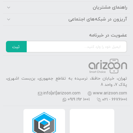
راهنمای مشتریان
آریزون در شبکه‌های اجتماعی
عضویت در خبرنامه
ثبت
تهران، خیابان حافظ، نرسیده به تقاطع جمهوری، بن‌بست اشهری،
پلاک 7، واحد 8
info[at]arizoon.com
www.arizoon.com
0919 192 1001
۰۲۱ - 66761001