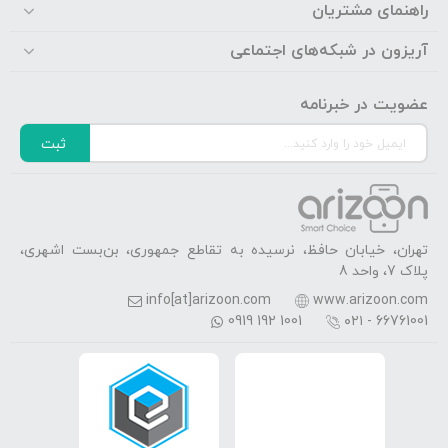
راهنمای مشتریان
آریزون در شبکه‌های اجتماعی
عضویت در خبرنامه
ثبت
تهران، خیابان حافظ، نرسیده به تقاطع جمهوری، بن‌بست اشهری،
پلاک 7، واحد 8
info[at]arizoon.com
www.arizoon.com
0919 192 1001
۰۲۱ - 66761001