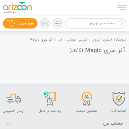
0
سبد خرید
فروشگاه آنلاین آریزون
گوشی موبایل
آنر
آنر سری Magic
آنر سری Magic
(
کالا)
0
گوشی موبایل
لوازم جانبی
اصالت کالا
تضمین قیمت
پرداخت در محل
ارسال اکسپرس
حساب من
زون