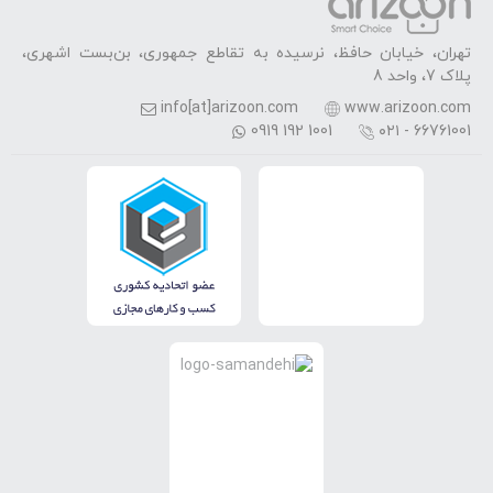
تهران، خیابان حافظ، نرسیده به تقاطع جمهوری، بن‌بست اشهری،
پلاک 7، واحد 8
info[at]arizoon.com
www.arizoon.com
0919 192 1001
۰۲۱ - 66761001