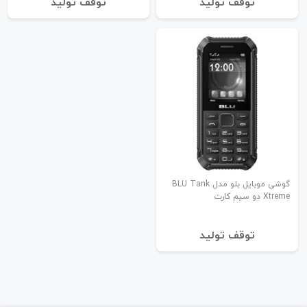
توقف تولید
توقف تولید
گوشی موبایل بلو مدل BLU Tank
Xtreme دو سیم کارت
توقف تولید