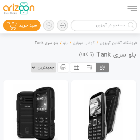
0
سبد خرید
فروشگاه آنلاین آریزون
گوشی موبایل
بلو
بلو سری Tank
بلو سری Tank
(
کالا)
5
گوشی موبایل
لوازم جانبی
زون