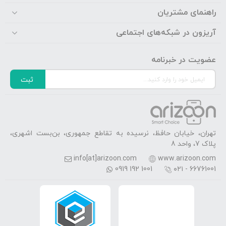
راهنمای مشتریان
آریزون در شبکه‌های اجتماعی
عضویت در خبرنامه
ثبت
تهران، خیابان حافظ، نرسیده به تقاطع جمهوری، بن‌بست اشهری،
پلاک 7، واحد 8
info[at]arizoon.com
www.arizoon.com
0919 192 1001
۰۲۱ - 66761001