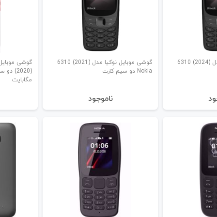
گوشی موبایل نوکیا مدل (2024) 6310
گوشی موبایل نوکیا مدل (2021) 6310
Nokia دو سیم کارت
مگابایت
ود
نا‌موجود