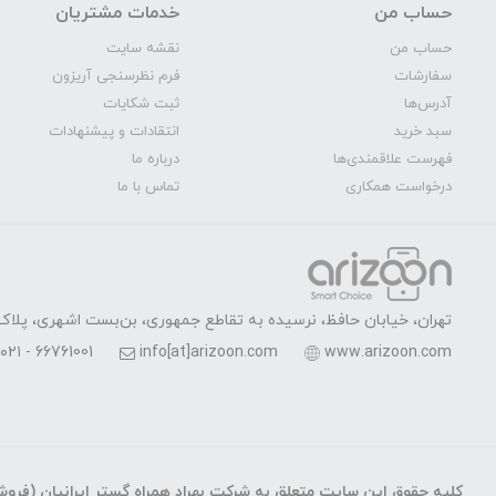
حساب من
خدمات مشتریان
حساب من
نقشه سایت
سفارشات
فرم نظرسنجی آریزون
آدرس‌ها
ثبت شکایات
سبد خرید
انتقادات و پیشنهادات
فهرست علاقمندی‌ها
درباره ما
درخواست همکاری
تماس با ما
تهران، خیابان حافظ، نرسیده به تقاطع جمهوری، بن‌بست اشهری، پلاک 7، واحد 
۰۲۱ - 66761001
info[at]arizoon.com
www.arizoon.com
کلیه حقوق این سایت متعلق به شرکت بهراد همراه گستر ایرانیان (فروشگ