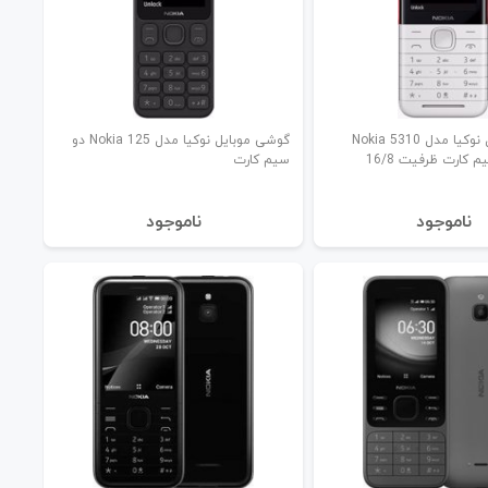
گوشی موبایل نوکیا مدل Nokia 5310
گوشی موبایل نوکیا مدل Nokia 125 دو
(2020) دو سیم کارت ظرفیت 16/8
سیم کارت
نا‌موجود
نا‌موجود