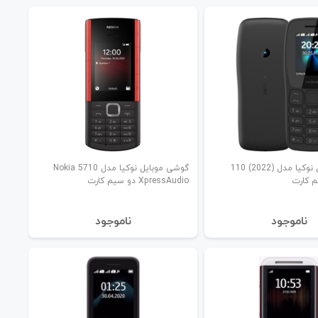
گوشی موبایل نوکیا مدل (2022) 110
گوشی موبایل نوکیا مدل Nokia 5710
XpressAudio دو سیم کارت
نا‌موجود
نا‌موجود