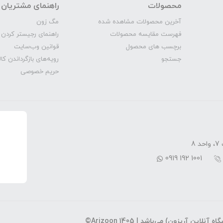
محصولات
راهنمای مشتریان
آخرین محصولات مشاهده شده
مگ‌ زون
فهرست مقایسه محصولات
راهنمای رجیستر کردن 
برچسب های محصول
قوانین وب‌سایت
جستجو
رویه‌‌های بازگرداندن کال
حریم خصوصی
8
0919 192 1001
اه آنلاین آریزون) می‌باشد |
©Arizoon 1405