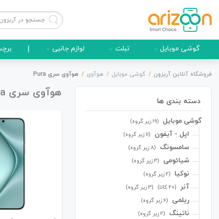
گوشی موبایل
تبلت
لوازم جانبی
|
برچس
فروشگاه آنلاین آریزون
گوشی موبایل
هوآوی
هوآوی سری Pura
هوآوی سری Pura
دسته بندی ها
گوشی موبایل
گوشی موبایل
(19 زیر گروه)
اپل - آیفون
(11 زیر گروه)
سامسونگ
(8 زیر گروه)
شیائومی
(3 زیر گروه)
لوازم جانبی
نوکیا
(2 زیر گروه)
آنر
(20 کالا)
(3 زیر گروه)
ریلمی
(6 زیر گروه)
ناتینگ
(2 زیر گروه)
زون