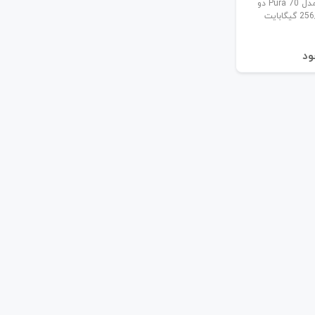
گوشی موبایل هوآوی مدل Pura 70 دو
ود