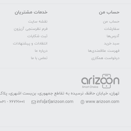
حساب من
خدمات مشتریان
حساب من
نقشه سایت
سفارشات
فرم نظرسنجی آریزون
آدرس‌ها
ثبت شکایات
سبد خرید
انتقادات و پیشنهادات
فهرست علاقمندی‌ها
درباره ما
درخواست همکاری
تماس با ما
تهران، خیابان حافظ، نرسیده به تقاطع جمهوری، بن‌بست اشهری، پلاک 7، واحد 
۰۲۱ - 66761001
info[at]arizoon.com
www.arizoon.com