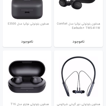
هدفون بلوتوثی نوکیا مدل Comfort
هدفون بلوتوثی نوکیا مدل E3500
Earbuds+ TWS-411W
نا‌موجود
نا‌موجود
هدفون بلوتوثی دور گردنی شیائومی
هدفون بلوتوثی هایلو مدل T16