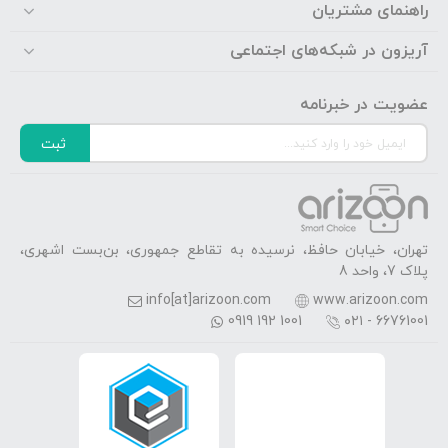
راهنمای مشتریان
آریزون در شبکه‌های اجتماعی
عضویت در خبرنامه
ثبت
تهران، خیابان حافظ، نرسیده به تقاطع جمهوری، بن‌بست اشهری،
پلاک 7، واحد 8
info[at]arizoon.com
www.arizoon.com
0919 192 1001
۰۲۱ - 66761001