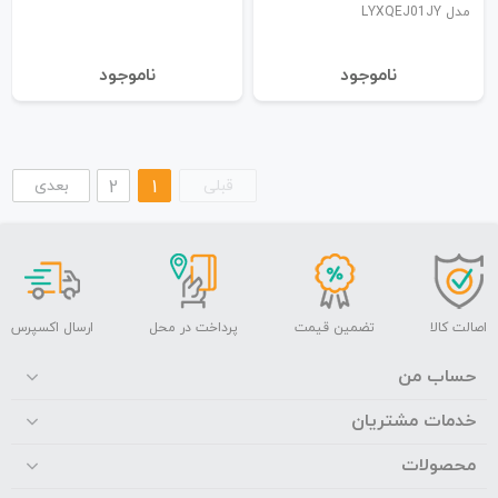
مدل LYXQEJ01JY
نا‌موجود
نا‌موجود
قبلی
1
2
بعدی
اصالت کالا
تضمین قیمت
پرداخت در محل
ارسال اکسپرس
حساب من
خدمات مشتریان
محصولات