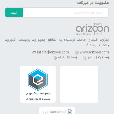
عضویت در خبرنامه
ثبت
تهران، خیابان حافظ، نرسیده به تقاطع جمهوری، بن‌بست اشهری،
پلاک 7، واحد 8
info[at]arizoon.com
www.arizoon.com
0919 192 1001
۰۲۱ - 66761001