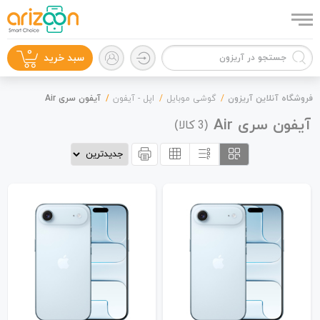
0
سبد خرید
فروشگاه آنلاین آریزون
گوشی موبایل
اپل - آیفون
آیفون سری Air
آیفون سری Air
(
کالا)
3
گوشی موبایل
لوازم جانبی
زون