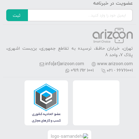
عضویت در خبرنامه
ثبت
تهران، خیابان حافظ، نرسیده به تقاطع جمهوری، بن‌بست اشهری،
پلاک 7، واحد 8
info[at]arizoon.com
www.arizoon.com
0919 192 1001
۰۲۱ - 66761001