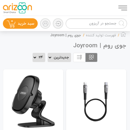
0
سبد خرید
فهرست تولید کننده
جوی‌ روم | Joyroom
جوی‌ روم | Joyroom
گوشی موبایل
لوازم جانبی
زون