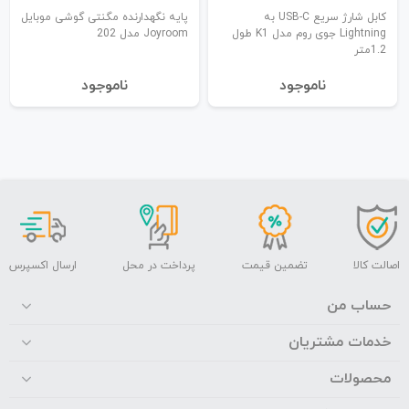
کابل شارژ سریع USB-C به
پایه نگهدارنده مگنتی گوشی موبایل
Lightning جوی روم مدل K1 طول
Joyroom مدل 202
1.2متر
نا‌موجود
نا‌موجود
اصالت کالا
تضمین قیمت
پرداخت در محل
ارسال اکسپرس
حساب من
خدمات مشتریان
محصولات