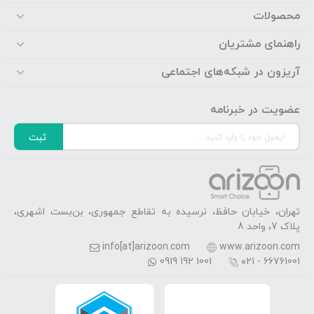
محصولات
راهنمای مشتریان
آریزون در شبکه‌های اجتماعی
عضویت در خبرنامه
ثبت
تهران، خیابان حافظ، نرسیده به تقاطع جمهوری، بن‌بست اشهری،
پلاک 7، واحد 8
info[at]arizoon.com
www.arizoon.com
0919 192 1001
۰۲۱ - 66761001