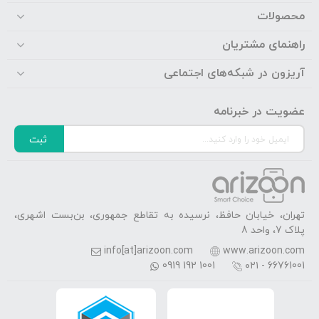
محصولات
راهنمای مشتریان
آریزون در شبکه‌های اجتماعی
عضویت در خبرنامه
ثبت
تهران، خیابان حافظ، نرسیده به تقاطع جمهوری، بن‌بست اشهری،
پلاک 7، واحد 8
info[at]arizoon.com
www.arizoon.com
0919 192 1001
۰۲۱ - 66761001