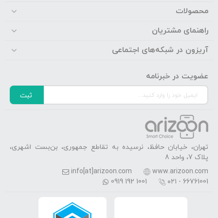
محصولات
راهنمای مشتریان
آریزون در شبکه‌های اجتماعی
عضویت در خبرنامه
ثبت
تهران، خیابان حافظ، نرسیده به تقاطع جمهوری، بن‌بست اشهری،
پلاک 7، واحد 8
info[at]arizoon.com
www.arizoon.com
0919 192 1001
۰۲۱ - 66761001