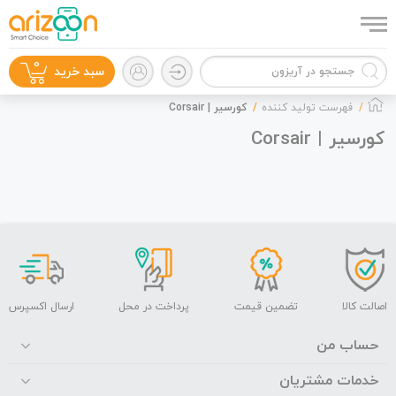
0
سبد خرید
فهرست تولید کننده
کورسیر | Corsair
کورسیر | Corsair
گوشی موبایل
لوازم جانبی
اصالت کالا
تضمین قیمت
پرداخت در محل
ارسال اکسپرس
حساب من
خدمات مشتریان
زون