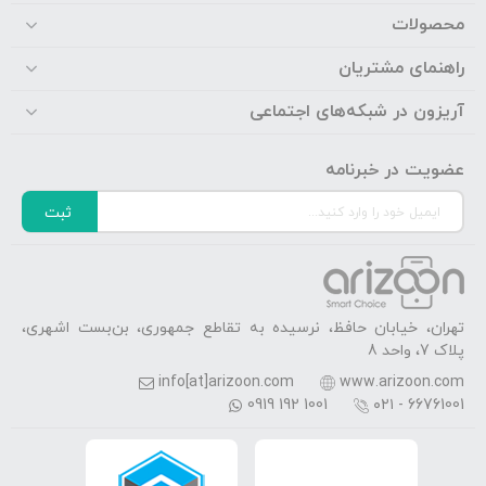
محصولات
راهنمای مشتریان
آریزون در شبکه‌های اجتماعی
عضویت در خبرنامه
ثبت
تهران، خیابان حافظ، نرسیده به تقاطع جمهوری، بن‌بست اشهری،
پلاک 7، واحد 8
info[at]arizoon.com
www.arizoon.com
0919 192 1001
۰۲۱ - 66761001