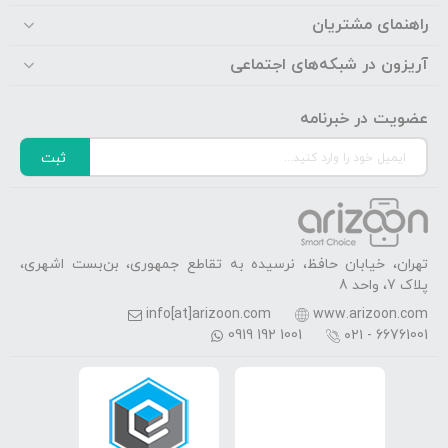
راهنمای مشتریان
آریزون در شبکه‌های اجتماعی
عضویت در خبرنامه
ثبت
تهران، خیابان حافظ، نرسیده به تقاطع جمهوری، بن‌بست اشهری،
پلاک 7، واحد 8
info[at]arizoon.com
www.arizoon.com
0919 192 1001
۰۲۱ - 66761001