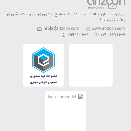
تهران، خیابان حافظ، نرسیده به تقاطع جمهوری، بن‌بست اشهری،
پلاک 7، واحد 8
info[at]arizoon.com
www.arizoon.com
0919 192 1001
۰۲۱ - 66761001